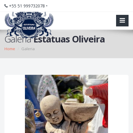
+55 51 999732078 •
Galeria
Estatuas Oliveira
Home
Galeria