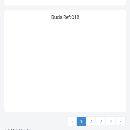
Buda Ref: 018
‹
1
2
3
4
›