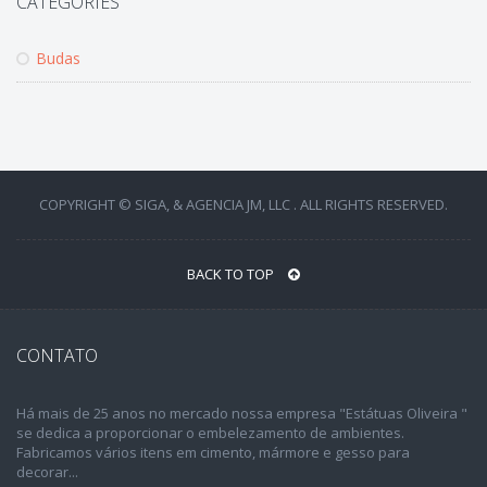
CATEGORIES
Budas
COPYRIGHT © SIGA, & AGENCIA JM, LLC . ALL RIGHTS RESERVED.
BACK TO TOP
CONTATO
Há mais de 25 anos no mercado nossa empresa "Estátuas Oliveira "
se dedica a proporcionar o embelezamento de ambientes.
Fabricamos vários itens em cimento, mármore e gesso para
decorar...